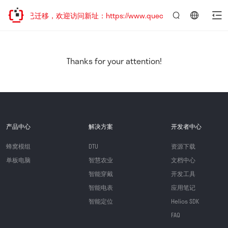
网站地址已迁移，欢迎访问新址：https://www.quectel.com.cn
言：
简
体
中
Thanks for your attention!
文
产品中心
解决方案
开发者中心
蜂窝模组
DTU
资源下载
单板电脑
智慧农业
文档中心
智能穿戴
开发工具
智能电表
应用笔记
智能定位
Helios SDK
FAQ