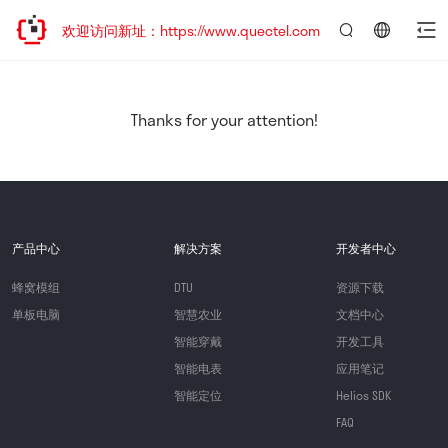
迁移，欢迎访问新址：https://www.quectel.com.cn
言：
简
体
中
Thanks for your attention!
文
产品中心
解决方案
开发者中心
蜂窝模组
DTU
资源下载
单板电脑
智慧农业
文档中心
智能穿戴
开发工具
智能电表
应用笔记
智能定位
Helios SDK
FAQ