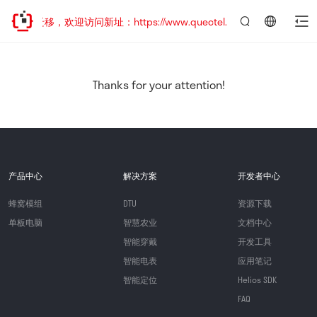
地址已迁移，欢迎访问新址：https://www.quectel.com.cn
言：
简
体
中
Thanks for your attention!
文
产品中心
解决方案
开发者中心
蜂窝模组
DTU
资源下载
单板电脑
智慧农业
文档中心
智能穿戴
开发工具
智能电表
应用笔记
智能定位
Helios SDK
FAQ