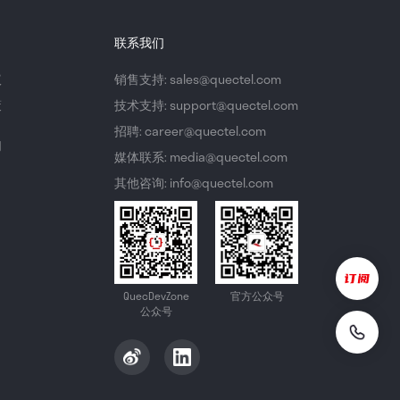
联系我们
议
销售支持: sales@quectel.com
策
技术支持: support@quectel.com
招聘: career@quectel.com
们
媒体联系: media@quectel.com
其他咨询: info@quectel.com
QuecDevZone
官方公众号
公众号