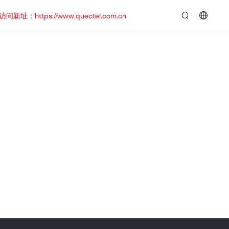
https://www.quectel.com.cn
言：
简
体
中
文