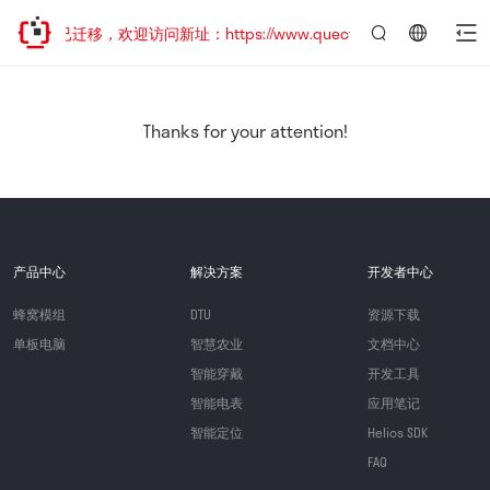
网站地址已迁移，欢迎访问新址：https://www.quectel.com.cn
言：
简
体
中
Thanks for your attention!
文
产品中心
解决方案
开发者中心
蜂窝模组
DTU
资源下载
单板电脑
智慧农业
文档中心
智能穿戴
开发工具
智能电表
应用笔记
智能定位
Helios SDK
FAQ