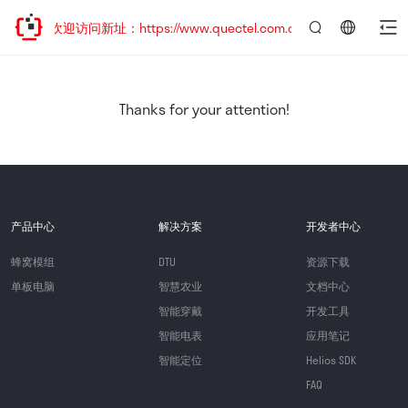
移，欢迎访问新址：https://www.quectel.com.cn
言：
简
体
中
Thanks for your attention!
文
产品中心
解决方案
开发者中心
蜂窝模组
DTU
资源下载
单板电脑
智慧农业
文档中心
智能穿戴
开发工具
智能电表
应用笔记
智能定位
Helios SDK
FAQ