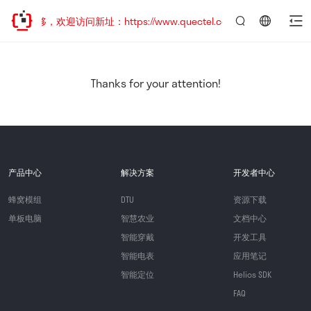
址已迁移，欢迎访问新址：https://www.quectel.com.cn
言：
简
体
中
Thanks for your attention!
文
产品中心
解决方案
开发者中心
蜂窝模组
DTU
资源下载
单板电脑
智慧农业
文档中心
智能穿戴
开发工具
智能电表
应用笔记
智能定位
Helios SDK
FAQ