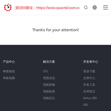
，欢迎访问新址：https://www.quectel.com.cn
言：
简
体
中
Thanks for your attention!
文
产品中心
解决方案
开发者中心
蜂窝模组
DTU
资源下载
单板电脑
智慧农业
文档中心
智能穿戴
开发工具
智能电表
应用笔记
智能定位
Helios SDK
FAQ