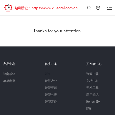
迎访问新址：https://www.quectel.com.cn
言：
简
体
中
Thanks for your attention!
文
产品中心
解决方案
开发者中心
蜂窝模组
DTU
资源下载
单板电脑
智慧农业
文档中心
智能穿戴
开发工具
智能电表
应用笔记
智能定位
Helios SDK
FAQ