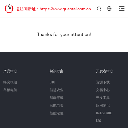
，欢迎访问新址：https://www.quectel.com.cn
言：
简
体
中
Thanks for your attention!
文
产品中心
解决方案
开发者中心
蜂窝模组
DTU
资源下载
单板电脑
智慧农业
文档中心
智能穿戴
开发工具
智能电表
应用笔记
智能定位
Helios SDK
FAQ