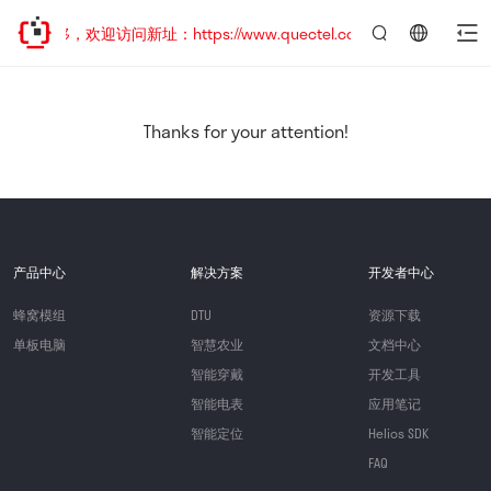
址已迁移，欢迎访问新址：https://www.quectel.com.cn
言：
简
体
中
Thanks for your attention!
文
产品中心
解决方案
开发者中心
蜂窝模组
DTU
资源下载
单板电脑
智慧农业
文档中心
智能穿戴
开发工具
智能电表
应用笔记
智能定位
Helios SDK
FAQ