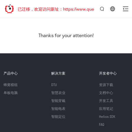
网站地址已迁移，欢迎访问新址：https://www.quectel.com.cn
言：
简
体
中
Thanks for your attention!
文
产品中心
解决方案
开发者中心
蜂窝模组
DTU
资源下载
单板电脑
智慧农业
文档中心
智能穿戴
开发工具
智能电表
应用笔记
智能定位
Helios SDK
FAQ