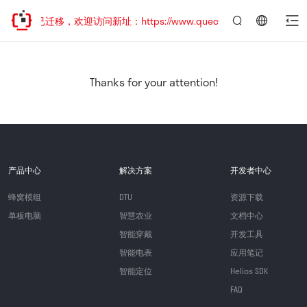
网站地址已迁移，欢迎访问新址：https://www.quectel.com.cn
言：
简
体
中
Thanks for your attention!
文
产品中心
解决方案
开发者中心
蜂窝模组
DTU
资源下载
单板电脑
智慧农业
文档中心
智能穿戴
开发工具
智能电表
应用笔记
智能定位
Helios SDK
FAQ