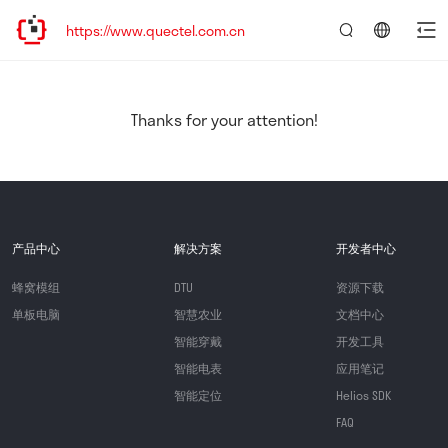
https://www.quectel.com.cn
言：
简
体
中
Thanks for your attention!
文
产品中心
解决方案
开发者中心
蜂窝模组
DTU
资源下载
单板电脑
智慧农业
文档中心
智能穿戴
开发工具
智能电表
应用笔记
智能定位
Helios SDK
FAQ