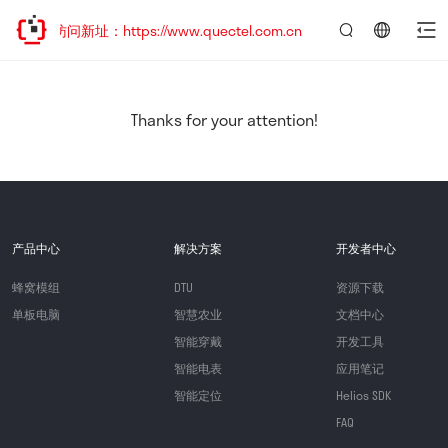
迎访问新址：https://www.quectel.com.cn
言：
简
体
中
Thanks for your attention!
文
产品中心
解决方案
开发者中心
蜂窝模组
DTU
资源下载
单板电脑
智慧农业
文档中心
智能穿戴
开发工具
智能电表
应用笔记
智能定位
Helios SDK
FAQ