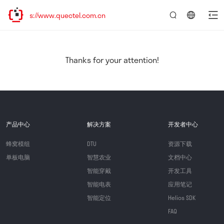
s://www.quectel.com.cn
言：
简
体
中
Thanks for your attention!
文
产品中心
解决方案
开发者中心
蜂窝模组
DTU
资源下载
单板电脑
智慧农业
文档中心
智能穿戴
开发工具
智能电表
应用笔记
智能定位
Helios SDK
FAQ