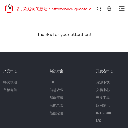
址已迁移，欢迎访问新址：https://www.quectel.com.cn
言：
简
体
中
Thanks for your attention!
文
产品中心
解决方案
开发者中心
蜂窝模组
DTU
资源下载
单板电脑
智慧农业
文档中心
智能穿戴
开发工具
智能电表
应用笔记
智能定位
Helios SDK
FAQ