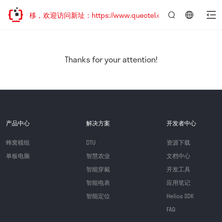
址已迁移，欢迎访问新址：https://www.quectel.com.cn
言：
简
体
中
Thanks for your attention!
文
产品中心
解决方案
开发者中心
蜂窝模组
DTU
资源下载
单板电脑
智慧农业
文档中心
智能穿戴
开发工具
智能电表
应用笔记
智能定位
Helios SDK
FAQ