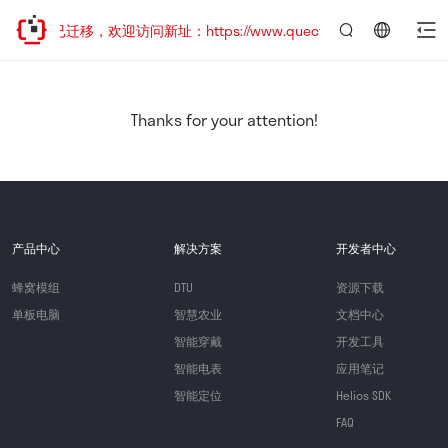
网站地址已迁移，欢迎访问新址：https://www.quectel.com.cn
言：
简
体
中
Thanks for your attention!
文
产品中心
解决方案
开发者中心
蜂窝模组
DTU
资源下载
单板电脑
智慧农业
文档中心
智能穿戴
开发工具
智能电表
应用笔记
智能定位
Helios SDK
FAQ