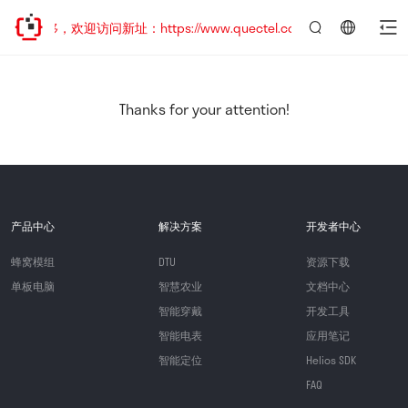
址已迁移，欢迎访问新址：https://www.quectel.com.cn
言：
简
体
中
Thanks for your attention!
文
产品中心
解决方案
开发者中心
蜂窝模组
DTU
资源下载
单板电脑
智慧农业
文档中心
智能穿戴
开发工具
智能电表
应用笔记
智能定位
Helios SDK
FAQ