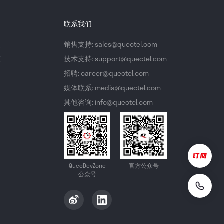
联系我们
议
销售支持: sales@quectel.com
策
技术支持: support@quectel.com
招聘: career@quectel.com
们
媒体联系: media@quectel.com
其他咨询: info@quectel.com
QuecDevZone
官方公众号
公众号