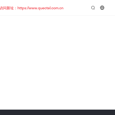
https://www.quectel.com.cn
言：
简
体
中
文