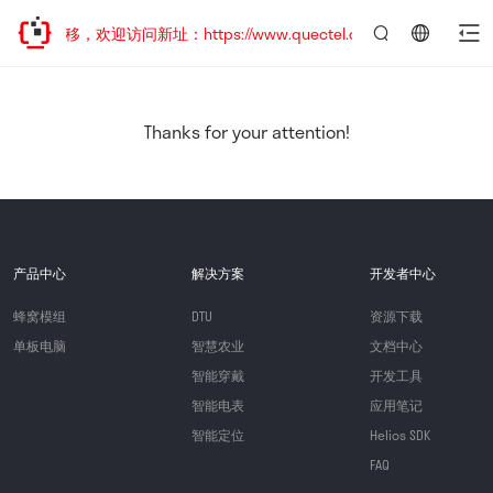
地址已迁移，欢迎访问新址：https://www.quectel.com.cn
言：
简
体
中
Thanks for your attention!
文
产品中心
解决方案
开发者中心
蜂窝模组
DTU
资源下载
单板电脑
智慧农业
文档中心
智能穿戴
开发工具
智能电表
应用笔记
智能定位
Helios SDK
FAQ