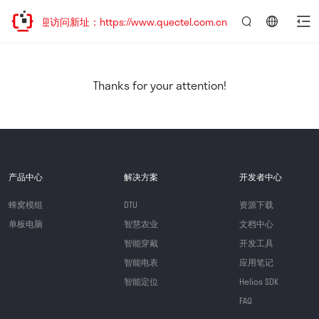
，欢迎访问新址：https://www.quectel.com.cn
言：
简
体
中
Thanks for your attention!
文
产品中心
解决方案
开发者中心
蜂窝模组
DTU
资源下载
单板电脑
智慧农业
文档中心
智能穿戴
开发工具
智能电表
应用笔记
智能定位
Helios SDK
FAQ