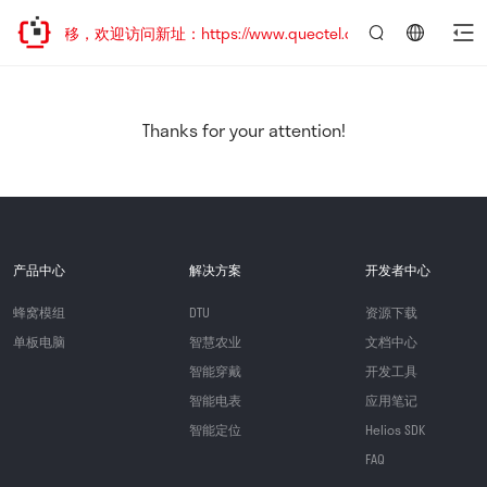
址已迁移，欢迎访问新址：https://www.quectel.com.cn
言：
简
体
中
Thanks for your attention!
文
产品中心
解决方案
开发者中心
蜂窝模组
DTU
资源下载
单板电脑
智慧农业
文档中心
智能穿戴
开发工具
智能电表
应用笔记
智能定位
Helios SDK
FAQ