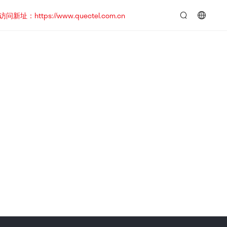
https://www.quectel.com.cn
言：
简
体
中
文