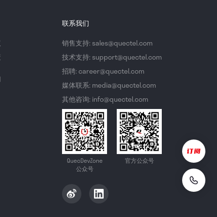
联系我们
议
销售支持: sales@quectel.com
策
技术支持: support@quectel.com
招聘: career@quectel.com
们
媒体联系: media@quectel.com
其他咨询: info@quectel.com
QuecDevZone
官方公众号
公众号