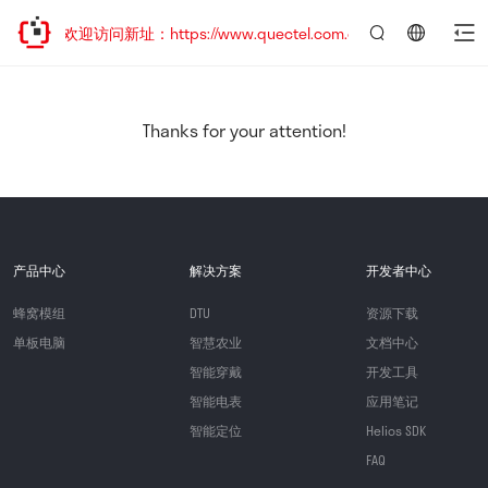
移，欢迎访问新址：https://www.quectel.com.cn
言：
简
体
中
Thanks for your attention!
文
产品中心
解决方案
开发者中心
蜂窝模组
DTU
资源下载
单板电脑
智慧农业
文档中心
智能穿戴
开发工具
智能电表
应用笔记
智能定位
Helios SDK
FAQ