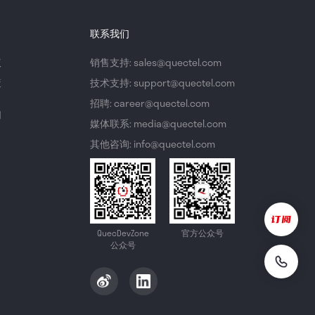
联系我们
议
销售支持: sales@quectel.com
策
技术支持: support@quectel.com
招聘: career@quectel.com
们
媒体联系: media@quectel.com
其他咨询: info@quectel.com
QuecDevZone
官方公众号
公众号