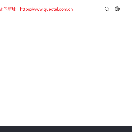
https://www.quectel.com.cn
言：
简
体
中
文