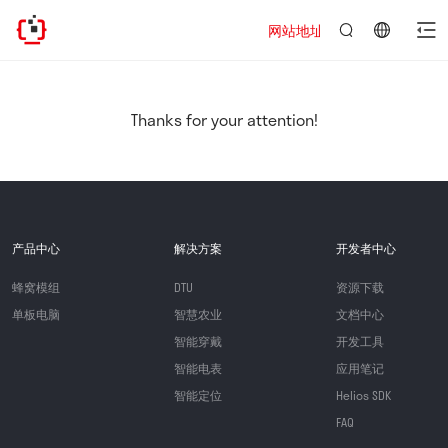
网站地址已迁移，欢迎访问新址：http
言：
简
体
中
Thanks for your attention!
文
产品中心
解决方案
开发者中心
蜂窝模组
DTU
资源下载
单板电脑
智慧农业
文档中心
智能穿戴
开发工具
智能电表
应用笔记
智能定位
Helios SDK
FAQ