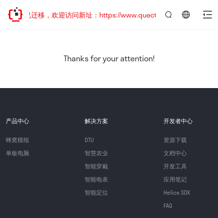
站地址已迁移，欢迎访问新址：https://www.quectel.com.cn
言：
简
体
中
Thanks for your attention!
文
产品中心
解决方案
开发者中心
蜂窝模组
DTU
资源下载
单板电脑
智慧农业
文档中心
智能穿戴
开发工具
智能电表
应用笔记
智能定位
Helios SDK
FAQ