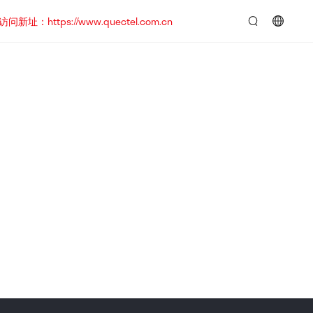
https://www.quectel.com.cn
言：
简
体
中
文