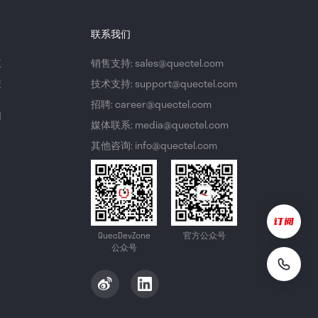
联系我们
议
销售支持: sales@quectel.com
策
技术支持: support@quectel.com
招聘: career@quectel.com
们
媒体联系: media@quectel.com
其他咨询: info@quectel.com
QuecDevZone
官方公众号
公众号