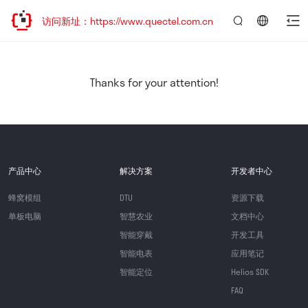
欢迎访问新址：https://www.quectel.com.cn
言：
简
体
中
Thanks for your attention!
文
产品中心
解决方案
开发者中心
蜂窝模组
DTU
资源下载
单板电脑
智慧农业
文档中心
智能穿戴
开发工具
智能电表
应用笔记
智能定位
Helios SDK
FAQ