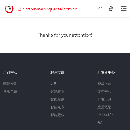
址：https://www.quectel.com.cn
言：
简
体
中
Thanks for your attention!
文
产品中心
解决方案
开发者中心
蜂窝模组
DTU
资源下载
单板电脑
智慧农业
文档中心
智能穿戴
开发工具
智能电表
应用笔记
智能定位
Helios SDK
FAQ