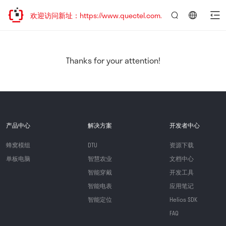
迁移，欢迎访问新址：https://www.quectel.com.cn
言：
简
体
中
Thanks for your attention!
文
产品中心
解决方案
开发者中心
蜂窝模组
DTU
资源下载
单板电脑
智慧农业
文档中心
智能穿戴
开发工具
智能电表
应用笔记
智能定位
Helios SDK
FAQ