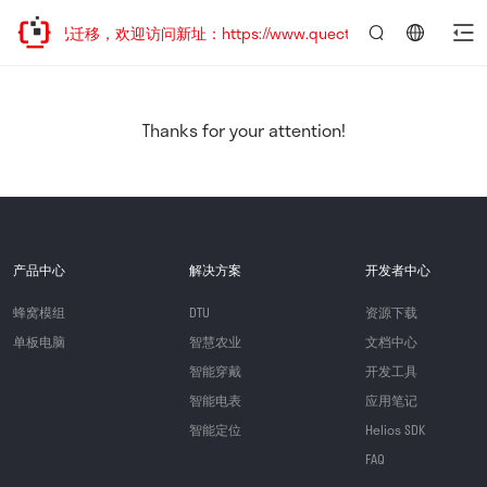
站地址已迁移，欢迎访问新址：https://www.quectel.com.cn
言：
简
体
中
Thanks for your attention!
文
产品中心
解决方案
开发者中心
蜂窝模组
DTU
资源下载
单板电脑
智慧农业
文档中心
智能穿戴
开发工具
智能电表
应用笔记
智能定位
Helios SDK
FAQ