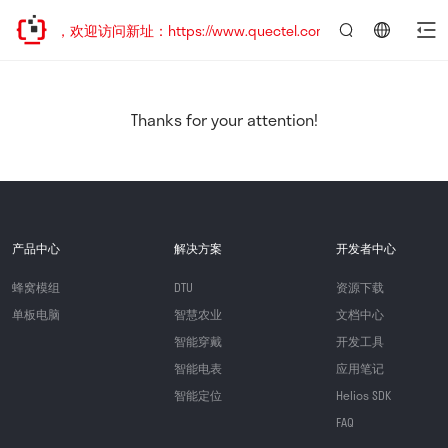
已迁移，欢迎访问新址：https://www.quectel.com.cn
言：
简
体
中
Thanks for your attention!
文
产品中心
解决方案
开发者中心
蜂窝模组
DTU
资源下载
单板电脑
智慧农业
文档中心
智能穿戴
开发工具
智能电表
应用笔记
智能定位
Helios SDK
FAQ