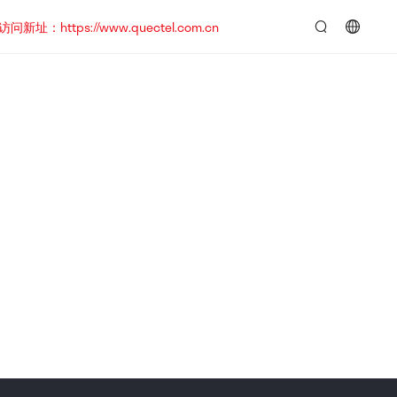
https://www.quectel.com.cn
言：
简
体
中
文