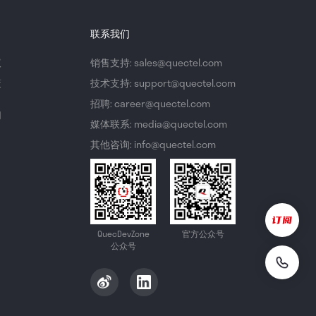
联系我们
议
销售支持: sales@quectel.com
策
技术支持: support@quectel.com
招聘: career@quectel.com
们
媒体联系: media@quectel.com
其他咨询: info@quectel.com
QuecDevZone
官方公众号
公众号