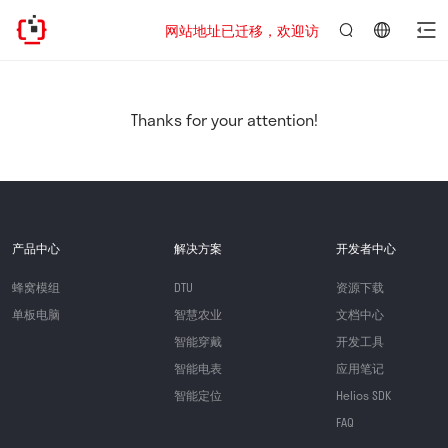
网站地址已迁移，欢迎访问新址：https://www.que
言：
简
体
中
Thanks for your attention!
文
产品中心
解决方案
开发者中心
蜂窝模组
DTU
资源下载
单板电脑
智慧农业
文档中心
智能穿戴
开发工具
智能电表
应用笔记
智能定位
Helios SDK
FAQ