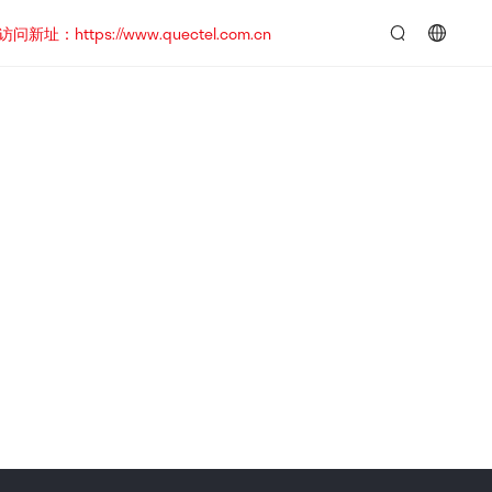
https://www.quectel.com.cn
言：
简
体
中
文