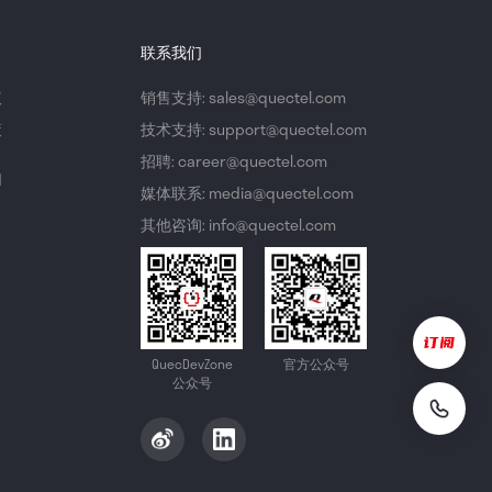
联系我们
议
销售支持: sales@quectel.com
策
技术支持: support@quectel.com
招聘: career@quectel.com
们
媒体联系: media@quectel.com
其他咨询: info@quectel.com
QuecDevZone
官方公众号
公众号