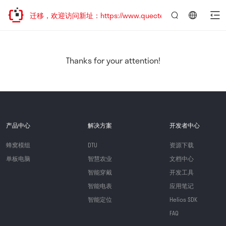
站地址已迁移，欢迎访问新址：https://www.quectel.com.cn
言：
简
体
中
Thanks for your attention!
文
产品中心
解决方案
开发者中心
蜂窝模组
DTU
资源下载
单板电脑
智慧农业
文档中心
智能穿戴
开发工具
智能电表
应用笔记
智能定位
Helios SDK
FAQ