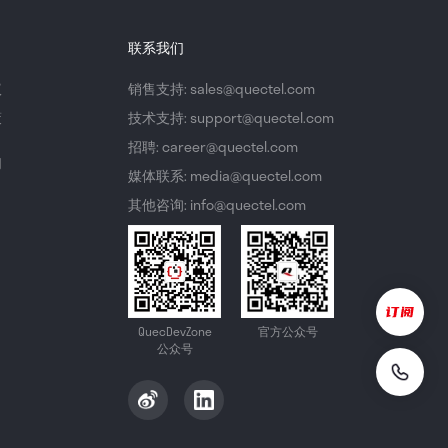
联系我们
议
销售支持: sales@quectel.com
策
技术支持: support@quectel.com
招聘: career@quectel.com
们
媒体联系: media@quectel.com
其他咨询: info@quectel.com
QuecDevZone
官方公众号
公众号