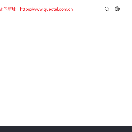
https://www.quectel.com.cn
言：
简
体
中
文