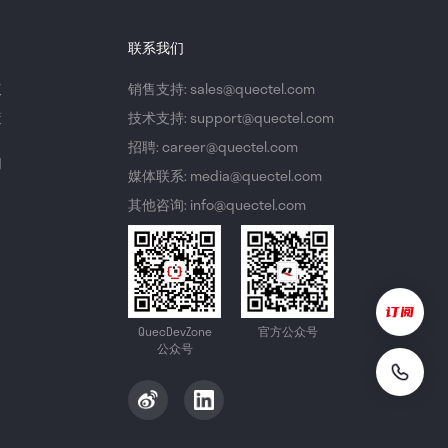
联系我们
议
销售支持: sales@quectel.com
策
技术支持: support@quectel.com
招聘: career@quectel.com
们
媒体联系: media@quectel.com
其他咨询: info@quectel.com
QuecDevZone
官方公众号
公众号