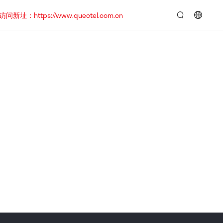
https://www.quectel.com.cn
言：
简
体
中
文