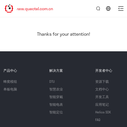
//www.quectel.com.cn
言：
简
体
中
Thanks for your attention!
文
产品中心
解决方案
开发者中心
蜂窝模组
DTU
资源下载
单板电脑
智慧农业
文档中心
智能穿戴
开发工具
智能电表
应用笔记
智能定位
Helios SDK
FAQ