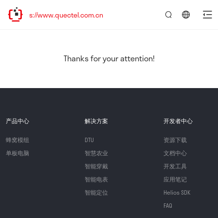
ps://www.quectel.com.cn
言：
简
体
中
Thanks for your attention!
文
产品中心
解决方案
开发者中心
蜂窝模组
DTU
资源下载
单板电脑
智慧农业
文档中心
智能穿戴
开发工具
智能电表
应用笔记
智能定位
Helios SDK
FAQ