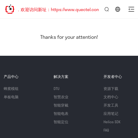
迁移，欢迎访问新址：https://www.quectel.com.cn
言：
简
体
中
Thanks for your attention!
文
产品中心
解决方案
开发者中心
蜂窝模组
DTU
资源下载
单板电脑
智慧农业
文档中心
智能穿戴
开发工具
智能电表
应用笔记
智能定位
Helios SDK
FAQ