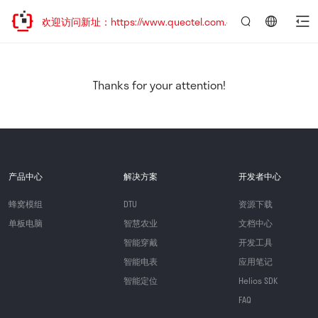
移，欢迎访问新址：https://www.quectel.com.cn
言：
简
体
中
Thanks for your attention!
文
产品中心
解决方案
开发者中心
蜂窝模组
DTU
资源下载
单板电脑
智慧农业
文档中心
智能穿戴
开发工具
智能电表
应用笔记
智能定位
Helios SDK
FAQ