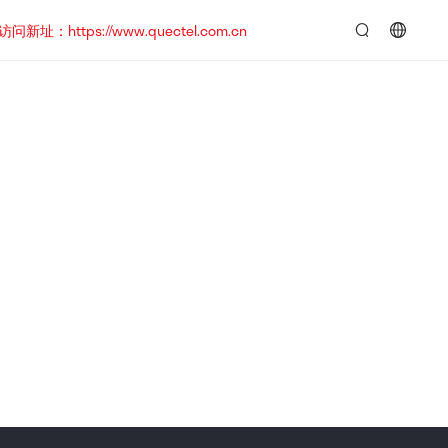
https://www.quectel.com.cn
言：
简
体
中
文