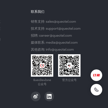
联系我们
议
销售支持: sales@quectel.com
策
技术支持: support@quectel.com
招聘: career@quectel.com
们
媒体联系: media@quectel.com
其他咨询: info@quectel.com
QuecDevZone
官方公众号
公众号