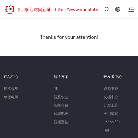
址已迁移，欢迎访问新址：https://www.quectel.com.cn
言：
简
体
中
Thanks for your attention!
文
产品中心
解决方案
开发者中心
蜂窝模组
DTU
资源下载
单板电脑
智慧农业
文档中心
智能穿戴
开发工具
智能电表
应用笔记
智能定位
Helios SDK
FAQ