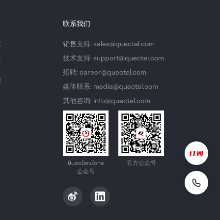
联系我们
议
销售支持: sales@quectel.com
策
技术支持: support@quectel.com
招聘: career@quectel.com
们
媒体联系: media@quectel.com
其他咨询: info@quectel.com
QuecDevZone
官方公众号
公众号