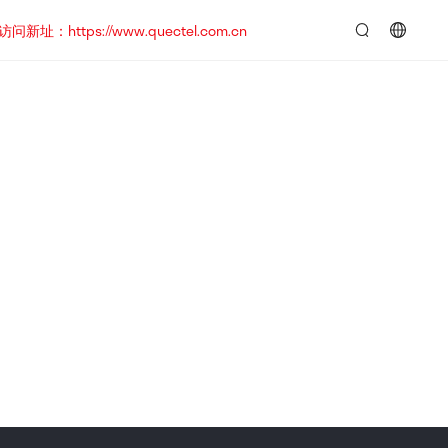
https://www.quectel.com.cn
言：
简
体
中
文