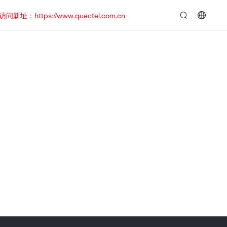
https://www.quectel.com.cn
言：
简
体
中
文