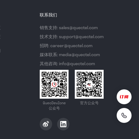
联系我们
议
销售支持: sales@quectel.com
策
技术支持: support@quectel.com
招聘: career@quectel.com
们
媒体联系: media@quectel.com
其他咨询: info@quectel.com
QuecDevZone
官方公众号
公众号