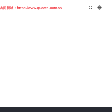
https://www.quectel.com.cn
言：
简
体
中
文