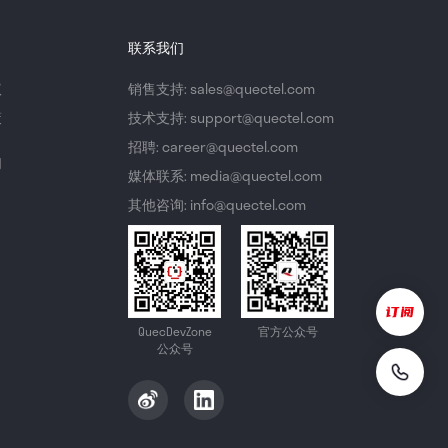
联系我们
议
销售支持: sales@quectel.com
策
技术支持: support@quectel.com
招聘: career@quectel.com
们
媒体联系: media@quectel.com
其他咨询: info@quectel.com
QuecDevZone
官方公众号
公众号